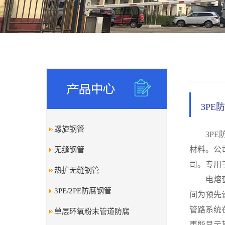
3P
螺旋钢管
3P
材料。公
无缝钢管
司。专用
热扩无缝钢管
电熔
3PE/2PE防腐钢管
间为预先
管路系统
单层环氧粉末管道防腐
更能显示